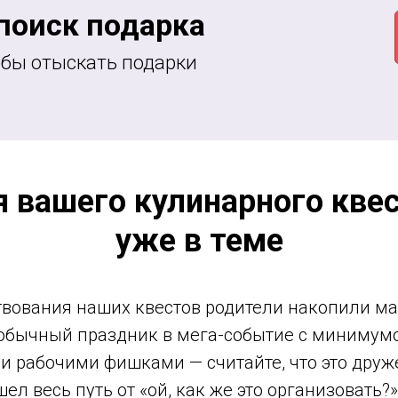
поиск подарка
обы отыскать подарки
 вашего кулинарного квест
уже в теме
вования наших квестов родители накопили мас
 обычный праздник в мега-событие с минимумо
 рабочими фишками — считайте, что это друже
шел весь путь от «ой, как же это организовать?»