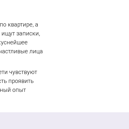
по квартире, а
 ищут записки,
вкуснейшее
счастливые лица
ети чувствуют
сть проявить
нный опыт