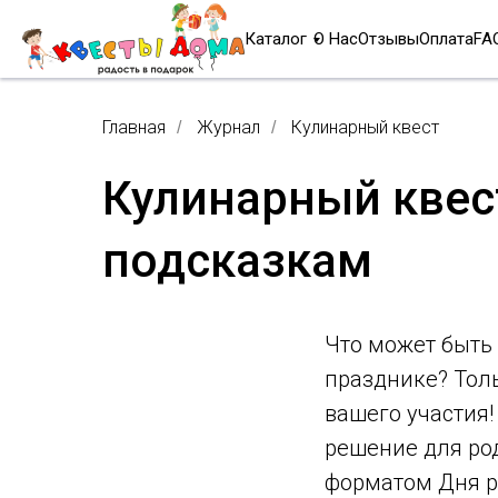
Каталог
О Нас
Отзывы
Оплата
FA
Главная
Журнал
Кулинарный квест
/
/
Кулинарный квес
подсказкам
Что может быть 
празднике? Толь
вашего участия!
решение для ро
форматом Дня р