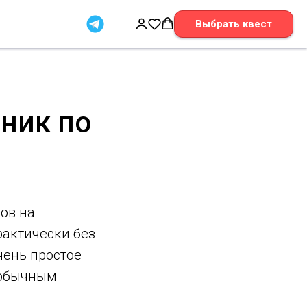
Выбрать квест
ник по
ов на
рактически без
чень простое
еобычным