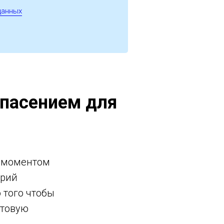
данных
спасением для
м моментом
арий
 того чтобы
отовую