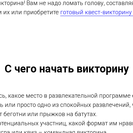
кторина! Вам не надо ломать голову, составля
и их или приобретите
готовый квест-викторину 
С чего начать викторину
ь, какое место в развлекательной программе 
ь или просто одно из спокойных развлечений,
т беготни или прыжков на батутах.
отенциальных участниц, какой формат им нрав
гра или квиз – командная викторина.