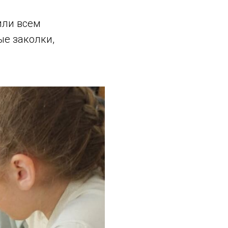
или всем
ые заколки,