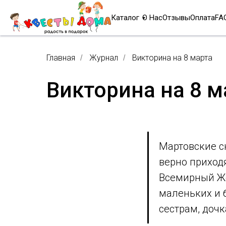
Каталог
О Нас
Отзывы
Оплата
FA
Главная
Журнал
Викторина на 8 марта
/
/
Викторина на 8 м
Мартовские с
верно приход
Всемирный Же
маленьких и 
сестрам, доч