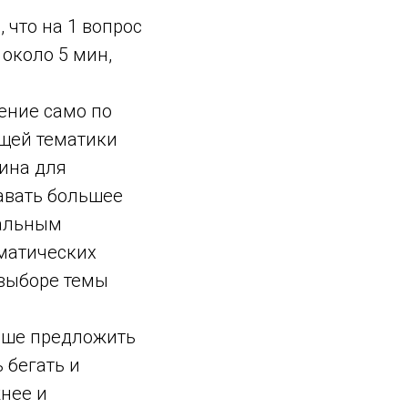
 что на 1 вопрос
 около 5 мин,
дение само по
бщей тематики
рина для
давать большее
мальным
ематических
 выборе темы
учше предложить
 бегать и
нее и