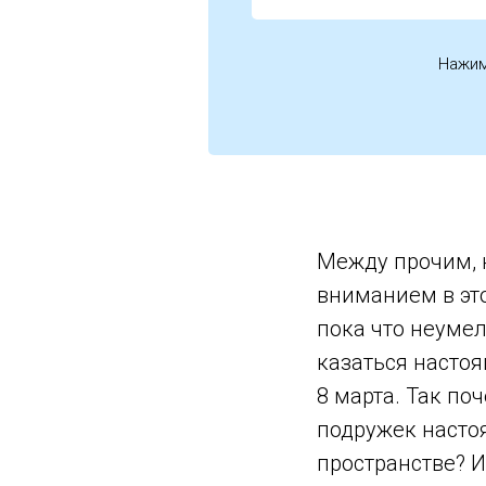
Нажим
Между прочим, 
вниманием в это
пока что неумел
казаться насто
8 марта. Так по
подружек настоя
пространстве? 