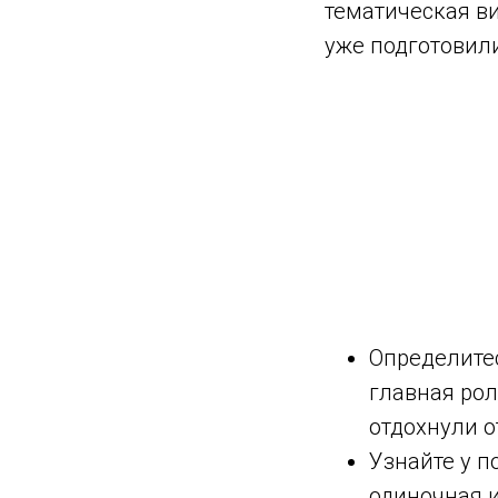
тематическая ви
уже подготовил
Определитес
главная рол
отдохнули о
Узнайте у п
одиночная и