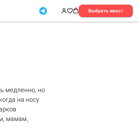
Выбрать квест
ь медленно, но
когда на носу
арков
м, мамам,