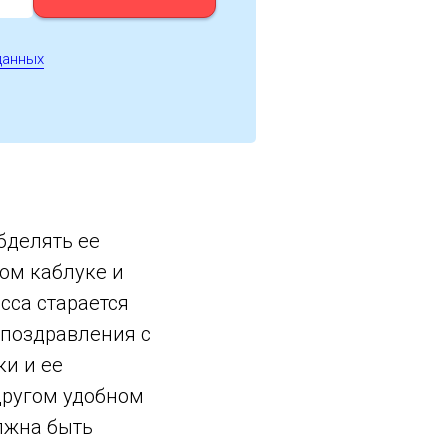
данных
бделять ее
ом каблуке и
сса старается
 поздравления с
ки и ее
 другом удобном
лжна быть