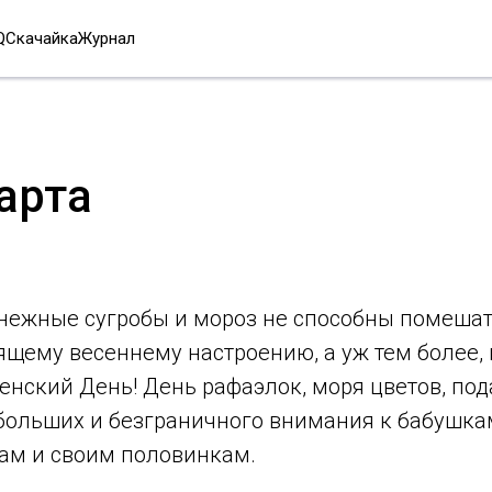
Q
Скачайка
Журнал
арта
нежные сугробы и мороз не способны помешат
ящему весеннему настроению, а уж тем более, 
нский День! День рафаэлок, моря цветов, под
больших и безграничного внимания к бабушка
кам и своим половинкам.