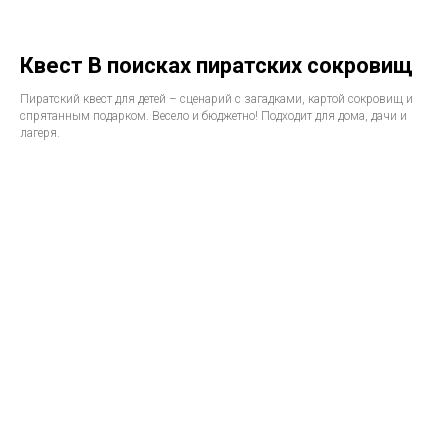
Квест В поисках пиратских сокровищ
Пиратский квест для детей – сценарий с загадками, картой сокровищ и
спрятанным подарком. Весело и бюджетно! Подходит для дома, дачи и
лагеря.