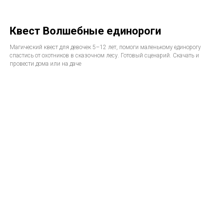
Квест Волшебные единороги
Магический квест для девочек 5–12 лет, помоги маленькому единорогу
спастись от охотников в сказочном лесу. Готовый сценарий. Скачать и
провести дома или на даче