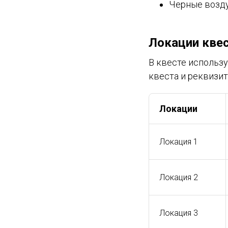
Черные возду
Локации кве
В квесте использу
квеста и реквизит
Локации
Локация 1
Локация 2
Локация 3