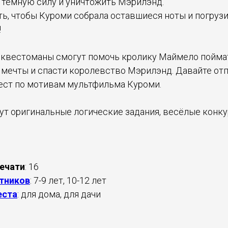
 тёмную силу и уничтожить Мэрилэнд.
ь, чтобы Куроми собрала оставшиеся ноты и погрузи
!
 квестоманы смогут помочь кролику Маймело пойма
 мечты и спасти королевство Мэрилэнд. Давайте от
ст по мотивам мультфильма Куроми.
ут оригинальные логические задания, весёлые конку
печати
: 16
стников
: 7-9 лет, 10-12 лет
еста
: для дома, для дачи