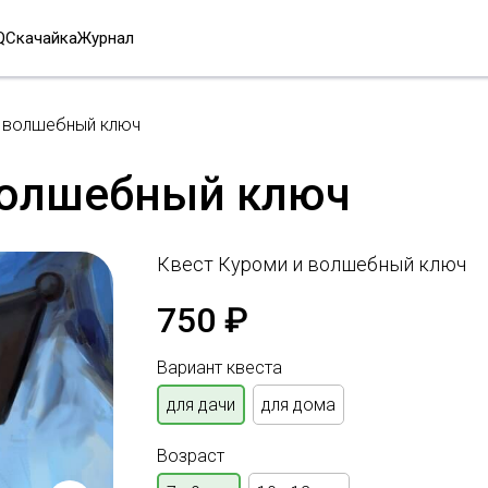
Q
Скачайка
Журнал
и волшебный ключ
волшебный ключ
Квест Куроми и волшебный ключ
750
₽
Вариант квеста
для дачи
для дома
Возраст