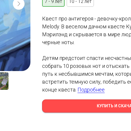
7 - 9 лет
10 - 12 лет
Квест про антигероя - девочку-кро
Melody. В веселом дачном квесте К
Мэрилэнд и скрывается в мире люд
черные ноты.
Детям предстоит спасти несчастны
собрать 10 розовых нот и отыскать
путь к несбывшимся мечтам, которы
встретить темную силу, победить е
конце квеста.
Подробнее
КУПИТЬ И СКАЧ