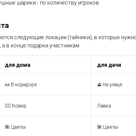
шные шарики - по количеству игроков
ста
ются следующие локации (тайники), в которых нужно
, а в конце подарки участникам.
для дома
для дачи
📜 В коридоре
⛳️ На улице
🏳️‍🌈 Ковер
Лавка
🌺 Цветы
🌺 Цветы