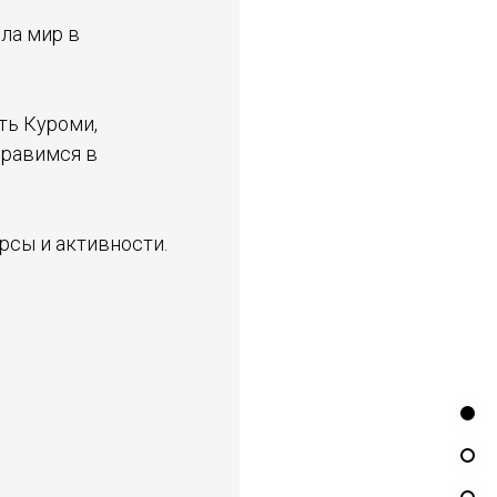
ла мир в
ть Куроми,
правимся в
рсы и активности.