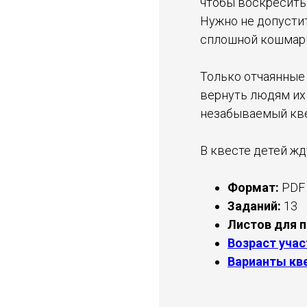
чтобы воскресить
Нужно не допустит
сплошной кошмар
Только отчаянные
вернуть людям их
незабываемый кве
В квесте детей жд
Формат:
PDF
Заданий:
13
Листов для 
Возраст уча
Варианты кв