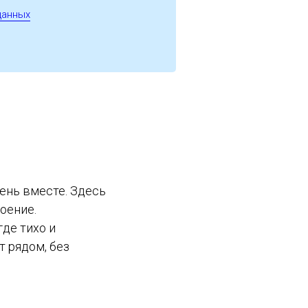
данных
день вместе. Здесь
оение.
где тихо и
т рядом, без