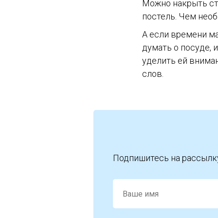
Можно накрыть сто
постель. Чем необ
А если времени ма
думать о посуде, 
уделить ей вниман
слов.
Подпишитесь на рассылк