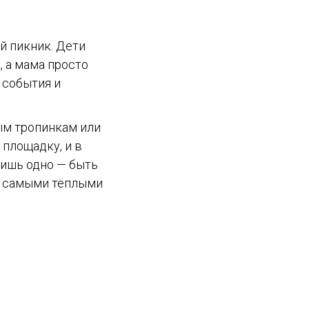
й пикник. Дети
, а мама просто
 события и
ым тропинкам или
 площадку, и в
лишь одно — быть
ся самыми тёплыми