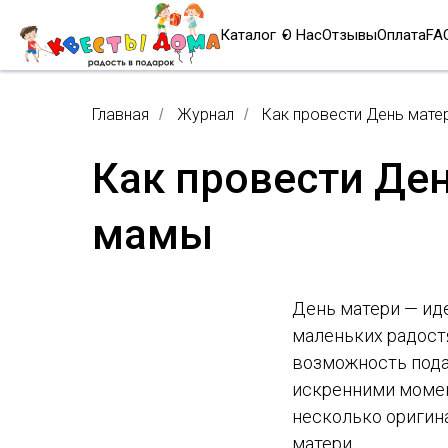
Каталог
О Нас
Отзывы
Оплата
FA
Главная
Журнал
Как провести День мате
/
/
Как провести Де
мамы
День матери — иде
маленьких радостя
возможность пода
искренними момент
несколько оригин
матери.