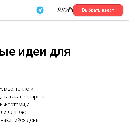
Выбрать квест
ные идеи для
емье, тепле и
ата в календаре, а
и жестами, а
ли для вас
минающийся день