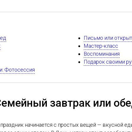
бед
Письмо или откры
к
Мастер-класс
Воспоминания
Подарок своими р
и: Фотосессия
емейный завтрак или об
праздник начинается с простых вещей — вкусной ед