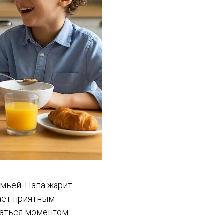
мьёй. Папа жарит
вает приятным
даться моментом.