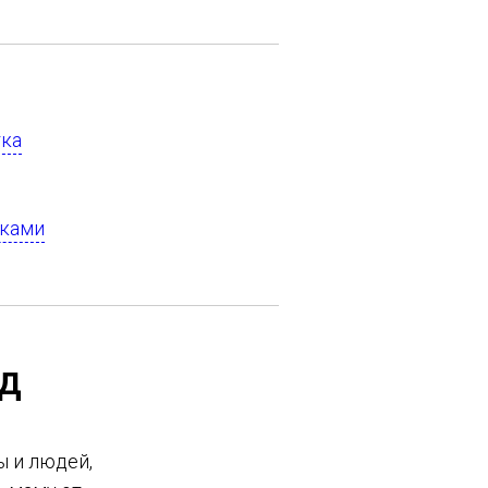
тка
уками
ед
ы и людей,