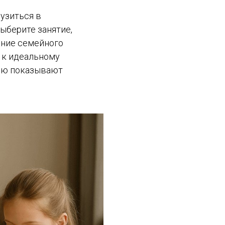
узиться в
Выберите занятие,
ание семейного
 к идеальному
тью показывают