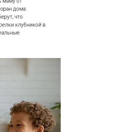
ь маму от
оран дома:
ерут, что
арелки клубникой в
деальные