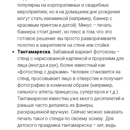
популярны на корпоративных и свадебных
мероприятиях, но и на домашнем дне рождения
могут стать изюминкой (например, баннер с
красивым принтом и датой). Минус – печать
баннера стоит денег, но плюс в том, что это
готовое решение: вы просто разворачиваете
полотно и закрепляете на стене или стойке.
Тантамареска.
Забавный вариант фотозоны –
стенд с нарисованной картинкой и прорезями для
лица (иногда и рук), более известный как
«фотостенд с дырками». Человек становится за
стенд, просовывает лицо в отверстие и получает
фотографию в комичном образе (например,
сильного атлета, принцессы, супергероя и т.д.).
Тантамарески известны уже много десятилетий и
раньше часто делались из фанеры,
раскрашенной вручную. Сейчас можно заказать
печать такого стенда по своему эскизу. Для
детского праздника тантамареска – хит, ведь