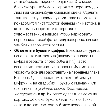
дети обожают перевоплощаться. Это может
быть фигура любимого героя с отверстием для
лица или какая-нибудь смешная сцена. Сделать
тантамареску своими руками тоже возможно:
понадобится лист толстой фанеры или картона, в
котором вы вырежете отверстия, и
художественные навыки, чтобы нарисовать
персонажа. Такой фотостенд наверняка вызовет
улыбки и запомнится гостям.
Объемные буквы и цифры.
Большие фигуры из
пенопласта или картона (например, инициалы,
цифра возраста, слово
LOVE
и т.п.) часто
используют как часть фотозоны. Ими можно
украсить фон или расставить на переднем плане.
На первый день рождения ставят объемную
цифру «1», на свадьбах – буквы с именами или
словами вроде
Новая семья
,
Счастливые
молодожены
и др. Их легко сделать самому из
картона, обклеив бумагой или тканью. Такие
детали делают фотозону более персональной.