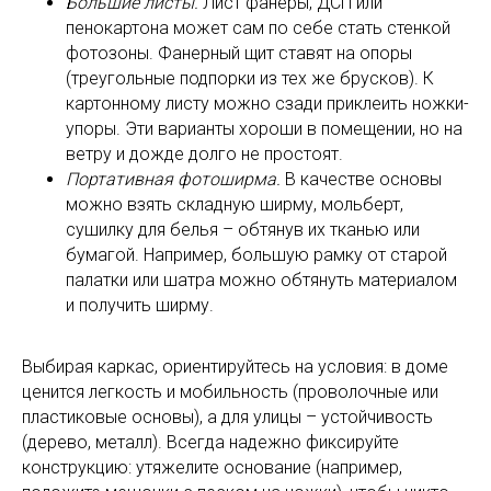
Большие листы.
Лист фанеры, ДСП или
пенокартона может сам по себе стать стенкой
фотозоны. Фанерный щит ставят на опоры
(треугольные подпорки из тех же брусков). К
картонному листу можно сзади приклеить ножки-
упоры. Эти варианты хороши в помещении, но на
ветру и дожде долго не простоят.
Портативная фотоширма.
В качестве основы
можно взять складную ширму, мольберт,
сушилку для белья – обтянув их тканью или
бумагой. Например, большую рамку от старой
палатки или шатра можно обтянуть материалом
и получить ширму.
Выбирая каркас, ориентируйтесь на условия: в доме
ценится легкость и мобильность (проволочные или
пластиковые основы), а для улицы – устойчивость
(дерево, металл). Всегда надежно фиксируйте
конструкцию: утяжелите основание (например,