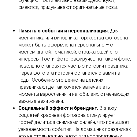
функцию: гости активно взаимодействуют,
смеются, придумывают оригинальные позы.
Память о событии и персонализация.
Для
именинника или виновника торжества фотозона
может быть оформлена персонально – с
именем, датой, тематикой, отражающей его
интересы. Гости, фотографируясь на таком фоне,
невольно становятся частью истории праздника.
Через фото эта история останется с вами на
годы. Особенно это ценно на детских
праздниках, где так хочется запечатлеть
моменты взросления, и на юбилеях, отмечающих
важные вехи жизни.
Социальный эффект и брендинг.
В эпоху
соцсетей красивая фотозона стимулирует
гостей делиться снимками онлайн, что повышает
узнаваемость события. На домашних праздниках
это не столь важно, а вот для корпоративных