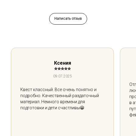
Написать отзыв
Ксения
⭐⭐⭐⭐⭐
09.07.2025
Отл
Квест классный. Все очень понятно и
лю
подробно. Качественный раздаточный
про
материал. Немного времени для
в 
подготовки и дети счастливы😀
пут
фе