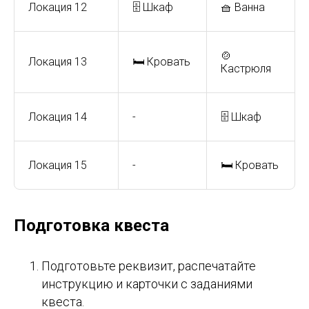
Локация 12
🗄️ Шкаф
🧺 Ванна
🍲
Локация 13
🛏️ Кровать
Кастрюля
Локация 14
-
🗄️ Шкаф
Локация 15
-
🛏️ Кровать
Подготовка квеста
Подготовьте реквизит, распечатайте
инструкцию и карточки с заданиями
квеста.