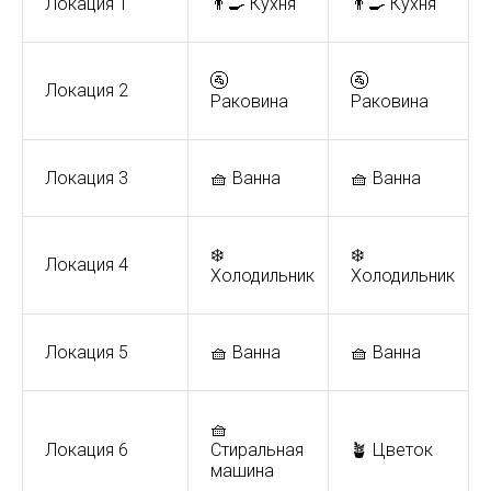
Локация 1
👨‍🍳 Кухня
👨‍🍳 Кухня
🚰
🚰
Локация 2
Раковина
Раковина
Локация 3
🧺 Ванна
🧺 Ванна
❄️
❄️
Локация 4
Холодильник
Холодильник
Локация 5
🧺 Ванна
🧺 Ванна
🧺
Локация 6
Стиральная
🪴 Цветок
машина