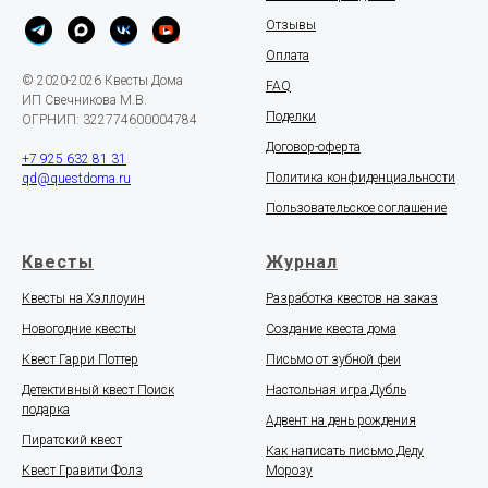
Отзывы
Оплата
© 2020-2026 Квесты Дома
FAQ
ИП Свечникова М.В.
Поделки
ОГРНИП: 322774600004784
Договор-оферта
+7 925 632 81 31
Политика конфиденциальности
qd@questdoma.ru
Пользовательское соглашение
Квесты
Журнал
Квесты на Хэллоуин
Разработка квестов на заказ
Новогодние квесты
Создание квеста дома
Квест Гарри Поттер
Письмо от зубной феи
Детективный квест Поиск
Настольная игра Дубль
подарка
Адвент на день рождения
Пиратский квест
Как написать письмо Деду
Квест Гравити Фолз
Морозу