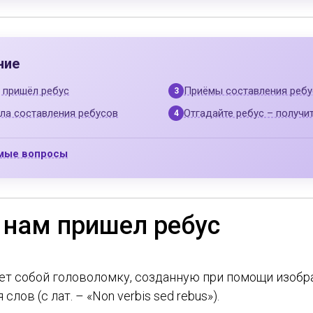
ние
 пришёл ребус
Приёмы составления ребу
ла составления ребусов
Отгадайте ребус – получи
емые вопросы
 нам пришел ребус
ет собой головоломку, созданную при помощи изоб
слов (с лат. – «Non verbis sed rebus»).