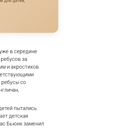
й для детей,
 уже в середине
 ребусов за
мм и акростихов
тветствующими
 ребусы со
нгличан,
детей пытались
свет детская
мас Бьюик заменил