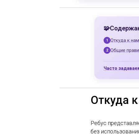
Содержа
Откуда к нам
Общие прави
Часто задава
Откуда к
Ребус представля
без использования 