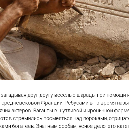
 загадывая друг другу веселые шарады при помощи к
 средневековой Франции. Ребусами в то время наз
ячих актеров. Ваганты в шутливой и ироничной форм
отов стремились посмеяться над пороками, отрица
ами богатеев. Знатным особам, ясное дело, это кате