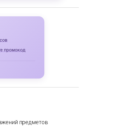
сов
те промокод
ражений предметов