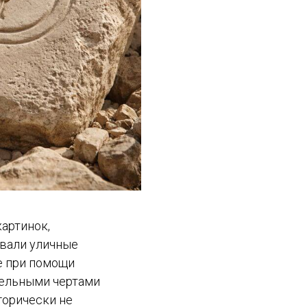
артинок,
ывали уличные
е при помощи
тельными чертами
горически не