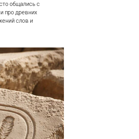
сто общались с
и про древних
ажений слов и