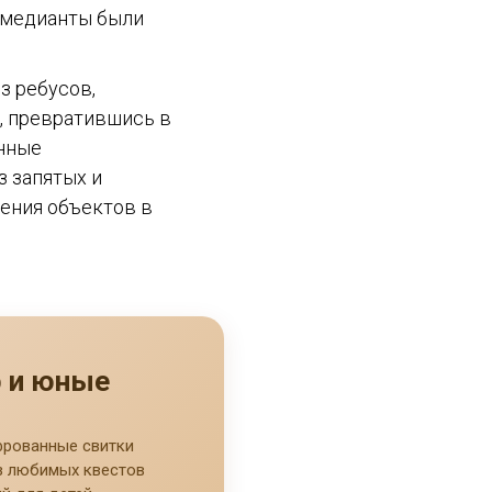
комедианты были
з ребусов,
, превратившись в
анные
з запятых и
ения объектов в
р и юные
фрованные свитки
з любимых квестов