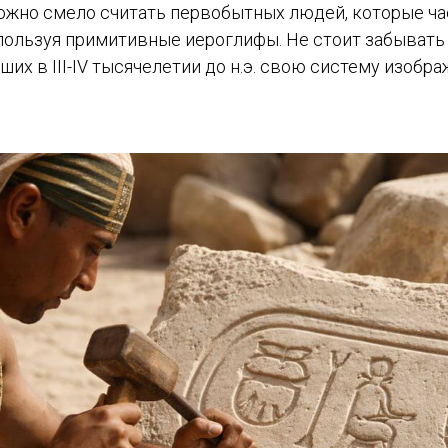
ожно смело считать первобытных людей, которые ча
ользуя примитивные иероглифы. Не стоит забывать 
ших в III-IV тысячелетии до н.э. свою систему изобр