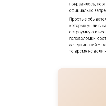
понравилось, поэ
официально запр
Простые обыватели
которые ушли в н
остроумную и вес
головоломки, сост
зачеркиваний – э
то время не вели 