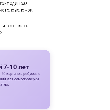
тоит один раз
их головоломок,
льно отгадать
х.
й 7-10 лет
 50 картинок-ребусов с
ний для самопроверки.
атно.