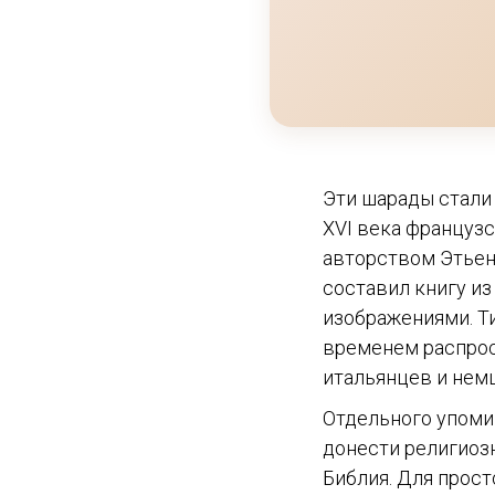
Эти шарады стали 
XVI века француз
авторством Этьена
составил книгу и
изображениями. Ти
временем распрос
итальянцев и нем
Отдельного упоми
донести религиозн
Библия. Для прос