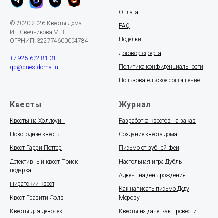
Оплата
© 2020-2026 Квесты Дома
FAQ
ИП Свечникова М.В.
Поделки
ОГРНИП: 322774600004784
Договор-оферта
+7 925 632 81 31
Политика конфиденциальности
qd@questdoma.ru
Пользовательское соглашение
Квесты
Журнал
Квесты на Хэллоуин
Разработка квестов на заказ
Новогодние квесты
Создание квеста дома
Квест Гарри Поттер
Письмо от зубной феи
Детективный квест Поиск
Настольная игра Дубль
подарка
Адвент на день рождения
Пиратский квест
Как написать письмо Деду
Квест Гравити Фолз
Морозу
Квесты для девочек
Квесты на даче: как провести