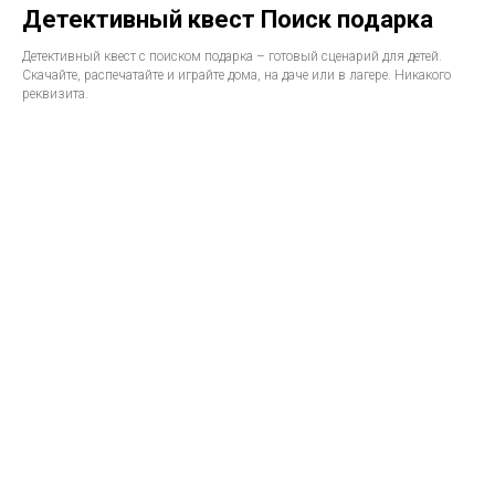
Детективный квест Поиск подарка
Детективный квест с поиском подарка – готовый сценарий для детей.
Скачайте, распечатайте и играйте дома, на даче или в лагере. Никакого
реквизита.