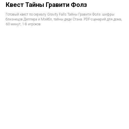
Квест Тайны Гравити Фолз
Готовый квест по сериалу Gravity Falls Тайны Гравити Фолз: шифры
близнецов Диппера и Мэйбл, тайны дяди Стэна. PDF-сценарий для дома,
60 минут, 1-8 игроков.