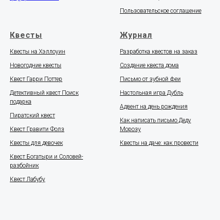
Пользовательское соглашение
Квесты
Журнал
Квесты на Хэллоуин
Разработка квестов на заказ
Новогодние квесты
Создание квеста дома
Квест Гарри Поттер
Письмо от зубной феи
Детективный квест Поиск
Настольная игра Дубль
подарка
Адвент на день рождения
Пиратский квест
Как написать письмо Деду
Квест Гравити Фолз
Морозу
Квесты для девочек
Квесты на даче: как провести
Квест Богатыри и Соловей-
разбойник
Квест Лабубу