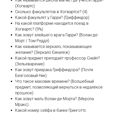
Как называется школа магии, где учится Гарри?
(Хогвартс)
Сколько факультетов в Хогвартсе? (4)
Какой факультет у Гарри? (Гриффиндор)
На какой платформе находится поезд в
Хогвартс? (9¾)
Как зовут злейшего врага Гарри? (Волан-де-
Морт / Том Реддл)
Как называется зеркало, показывающее
желания? (Зеркало Еиналеж)
Какой предмет преподаёт профессор Снейп?
(Зельеварение)
Как зовут призрака Гриффиндора? (Почти
Безголовый Ник)
Что такое маховик времени? (Волшебный
предмет, позволяющий вернуться в недалёкое
прошлое)
Как зовут мать Волан-де-Морта? (Меропа
Мракс)
Какой номер сейфа в банке Гринготтс