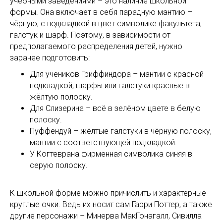
учебными заведениями – это наличие школьной
формы. Она включает в себя парадную мантию –
чёрную, с подкладкой в цвет символике факультета,
галстук и шарф. Поэтому, в зависимости от
предполагаемого распределения детей, нужно
заранее подготовить:
Для учеников Гриффиндора – мантии с красной
подкладкой, шарфы или галстуки красные в
жёлтую полоску.
Для Слизерина – всё в зелёном цвете в белую
полоску.
Пуффендуй – жёлтые галстуки в чёрную полоску,
мантии с соответствующей подкладкой.
У Когтеврана фирменная символика синяя в
серую полоску.
К школьной форме можно причислить и характерные
круглые очки. Ведь их носит сам Гарри Поттер, а также
другие персонажи – Минерва МакГонагалл, Сивилла