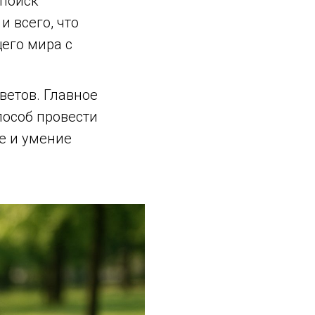
 поиск
и всего, что
его мира с
ветов. Главное
пособ провести
е и умение