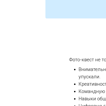
Фото-квест не т
Внимательн
упускали.
Креативност
Командную р
Навыки общ