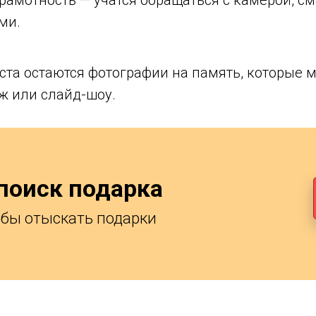
амотность — учатся обращаться с камерой, с
ми.
еста остаются фотографии на память, которые
ж или слайд-шоу.
поиск подарка
обы отыскать подарки