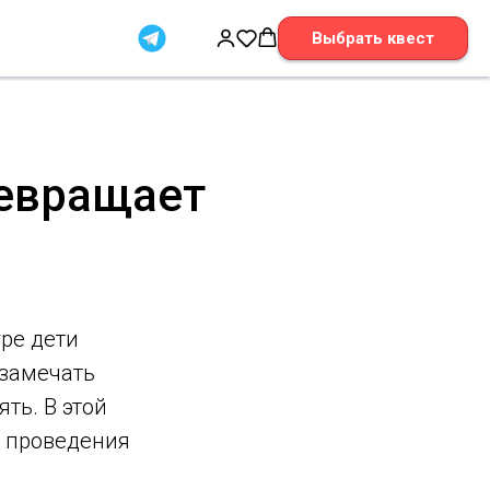
Выбрать квест
ревращает
гре дети
 замечать
ть. В этой
ы проведения