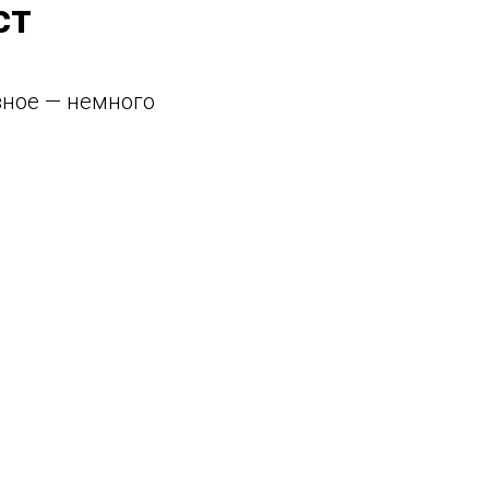
ст
вное — немного