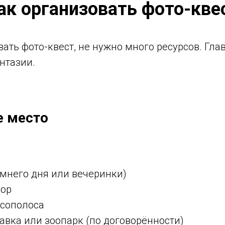
ак организовать фото-кве
ать фото-квест, не нужно много ресурсов. Гла
нтазии.
е место
мнего дня или вечеринки)
вор
есополоса
авка или зоопарк (по договорённости)