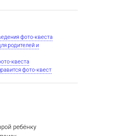
ведения фото-квеста
ля родителей и
фото-квеста
нравится фото-квест
орой ребёнку