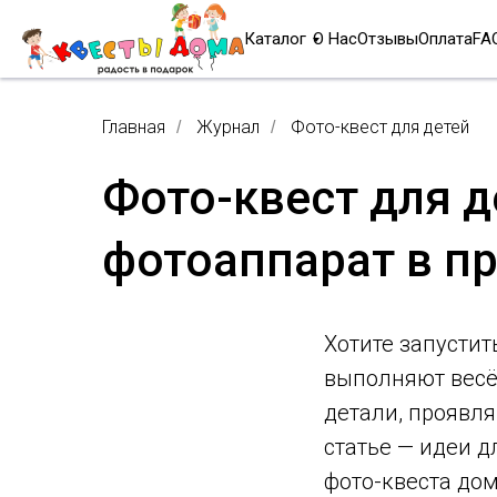
Каталог
О Нас
Отзывы
Оплата
FA
Главная
Журнал
Фото-квест для детей
/
/
Фото-квест для д
фотоаппарат в п
Хотите запустит
выполняют весёл
детали, проявля
статье — идеи д
фото-квеста дом